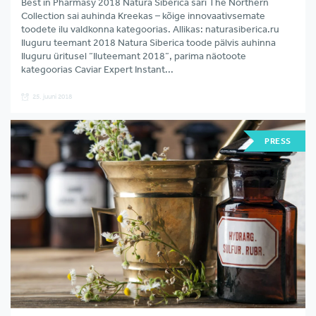
Best in Pharmasy 2018 Natura Siberica sari The Northern
Collection sai auhinda Kreekas – kõige innovaativsemate
toodete ilu valdkonna kategoorias. Allikas: naturasiberica.ru
Iluguru teemant 2018 Natura Siberica toode pälvis auhinna
Iluguru üritusel “Iluteemant 2018”, parima näotoote
kategoorias Caviar Expert Instant...
25. juuni 2018
PRESS