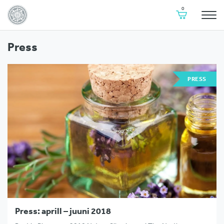
Natura
Ostukorv
0
Siberica
Estonia
Liigu
Press
sisu
juurde
PRESS
Press: aprill – juuni 2018