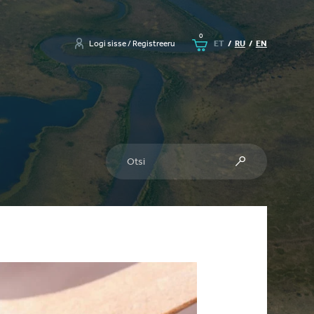
Ostukorv
0
Logi sisse / Registreeru
ET
/
RU
/
EN
Otsi
Otsi