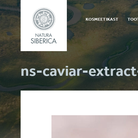
Natura
Siberica
Menüü
Estonia
KOSMEETIKAST
TOO
Liigu
sisu
ns-caviar-extrac
juurde