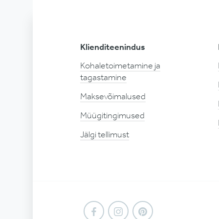
Klienditeenindus
Kohaletoimetamine ja
tagastamine
Maksevõimalused
Müügitingimused
Jälgi tellimust
Facebook
Instagram
Pinterest