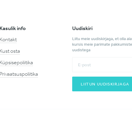
Kasulik info
Uudiskiri
Liitu meie uudiskirjaga, et olla ala
Kontakt
kursis meie parimate pakkumiste
uudistega
Kust osta
Küpsisepoliitika
Privaatsuspoliitika
LIITUN UUDISKIRJAGA