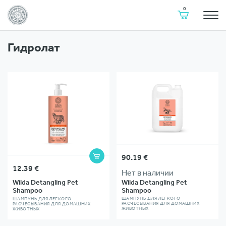
Natura
Корзина
0
Siberica
Estonia
Перейти
Гидролат
к
содержимому
В
90.19
€
КОРЗИНУ
12.39
€
Нет в наличии
Wilda Detangling Pet
Wilda Detangling Pet
Shampoo
Shampoo
ШАМПУНЬ ДЛЯ ЛЕГКОГО
ШАМПУНЬ ДЛЯ ЛЕГКОГО
РАСЧЕСЫВАНИЯ ДЛЯ ДОМАШНИХ
РАСЧЕСЫВАНИЯ ДЛЯ ДОМАШНИХ
ЖИВОТНЫХ
ЖИВОТНЫХ