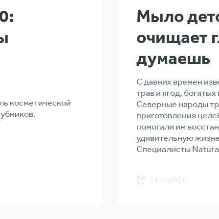
0:
Мыло дет
ы
очищает г
думаешь
C давних времен из
трав и ягод, богаты
ель косметической
Северные народы тр
рубников.
приготовления целеб
помогали им восстан
удивительную жизне
Специалисты Natura.
15.11.2012