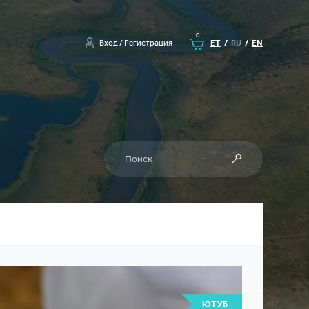
Корзина
0
Вход / Регистрация
ET
/
RU
/
EN
Поиск
Поиск
ЮТУБ