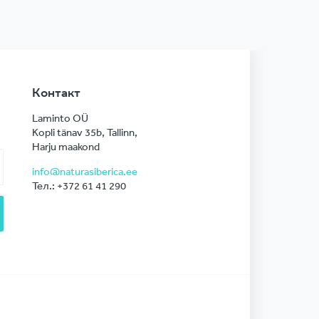
Контакт
Laminto OÜ
Kopli tänav 35b, Tallinn,
Harju maakond
info@naturasiberica.ee
Тел.: +372 61 41 290