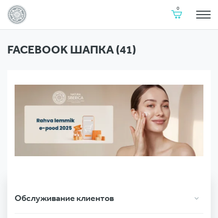
Natura
Корзина
0
Siberica
Estonia
Перейти
к
FACEBOOK ШАПКА (41)
содержимому
Обслуживание клиентов